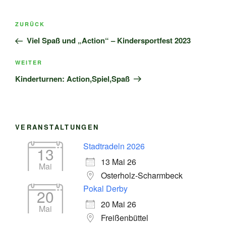
Beitragsnavigation
Vorheriger
ZURÜCK
Beitrag
Viel Spaß und „Action“ – Kindersportfest 2023
Nächster
WEITER
Beitrag
Kinderturnen: Action,Spiel,Spaß
VERANSTALTUNGEN
Stadtradeln 2026
13
13 Mai 26
Mai
Osterholz-Scharmbeck
Pokal Derby
20
20 Mai 26
Mai
Freißenbüttel