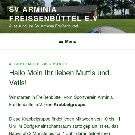
Zum
SV ARMINIA
Inhalt
FREISSENBÜTTEL E.V
springen
Alles rund um SV Arminia Freißenbüttel
Menü
VERÖFFENTLICHT
3. SEPTEMBER 2023
VON
RF
AM
Hallo Moin Ihr lieben Muttis und
Vatis!
Wir starten in Freißenbüttel, vom Sportverein Arminia
Freißenbüttel e.V. eine
Krabbelgruppe
.
Diese Krabbelgruppe findet jeden Mittwoch von 10 bis 11
Uhr im Dorfgemeinschaftsraum statt: geplant ist es, das
Babys ab 2 Monate bis ca. 1 Jahr daran teilnehmen