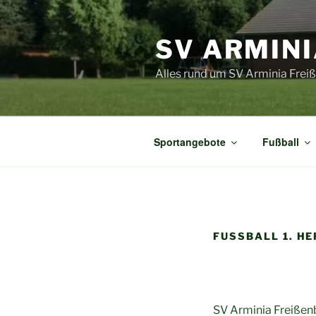
Zum
Inhalt
SV ARMINI
springen
Alles rund um SV Arminia Frei
Sportangebote
Fußball
FUSSBALL 1. HE
SV Arminia Freißenbü