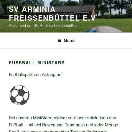
Zum
SV ARMINIA
Inhalt
FREISSENBÜTTEL E.V
springen
Alles rund um SV Arminia Freißenbüttel
Menü
FUSSBALL MINISTARS
Fußballspaß von Anfang an!
Bei unseren MiniStars entdecken Kinder spielerisch den
Fußball – mit viel Bewegung, Teamgeist und jeder Menge
Spaß. In einem altersgerechten Training fördern wir