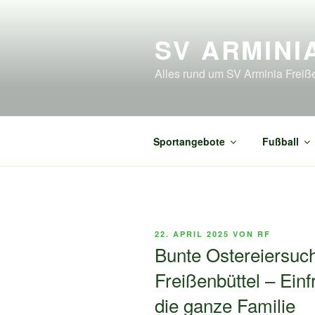
Zum
Inhalt
SV ARMINI
springen
Alles rund um SV Arminia Freiß
Sportangebote
Fußball
VERÖFFENTLICHT
22. APRIL 2025
VON
RF
AM
Bunte Ostereiersuc
Freißenbüttel – Einf
die ganze Familie