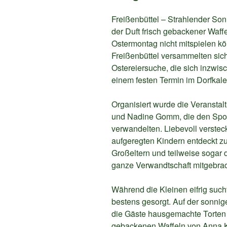
Freißenbüttel – Strahlender So
der Duft frisch gebackener Waff
Ostermontag nicht mitspielen k
Freißenbüttel versammelten sich 
Ostereiersuche, die sich inzwis
einem festen Termin im Dorfkale
Organisiert wurde die Veranstalt
und Nadine Gomm, die den Sport
verwandelten. Liebevoll verstec
aufgeregten Kindern entdeckt zu
Großeltern und teilweise sogar 
ganze Verwandtschaft mitgebrac
Während die Kleinen eifrig such
bestens gesorgt. Auf der sonni
die Gäste hausgemachte Torten 
gebackenen Waffeln von Anna K