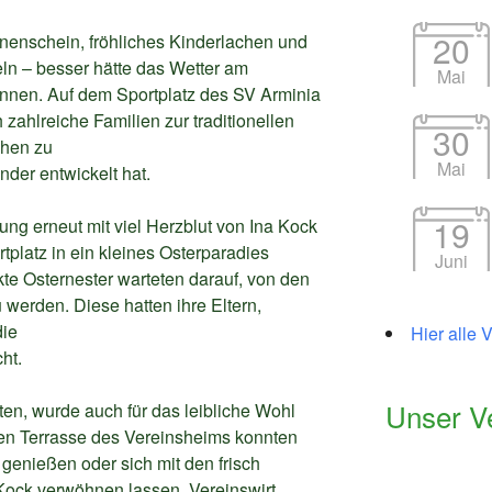
20
nnenschein, fröhliches Kinderlachen und
eln – besser hätte das Wetter am
Mai
önnen. Auf dem Sportplatz des SV Arminia
zahlreiche Familien zur traditionellen
30
chen zu
Mai
nder entwickelt hat.
19
ung erneut mit viel Herzblut von Ina Kock
platz in ein kleines Osterparadies
Juni
kte Osternester warteten darauf, von den
 werden. Diese hatten ihre Eltern,
die
Hier alle 
ht.
Unser V
ten, wurde auch für das leibliche Wohl
gen Terrasse des Vereinsheims konnten
genießen oder sich mit den frisch
ock verwöhnen lassen. Vereinswirt