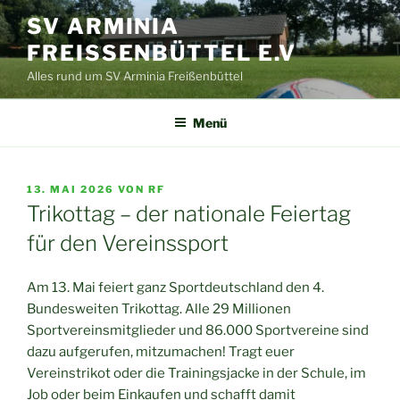
Zum
SV ARMINIA
Inhalt
FREISSENBÜTTEL E.V
springen
Alles rund um SV Arminia Freißenbüttel
Menü
VERÖFFENTLICHT
13. MAI 2026
VON
RF
AM
Trikottag – der nationale Feiertag
für den Vereinssport
Am 13. Mai feiert ganz Sportdeutschland den 4.
Bundesweiten Trikottag. Alle 29 Millionen
Sportvereinsmitglieder und 86.000 Sportvereine sind
dazu aufgerufen, mitzumachen! Tragt euer
Vereinstrikot oder die Trainingsjacke in der Schule, im
Job oder beim Einkaufen und schafft damit