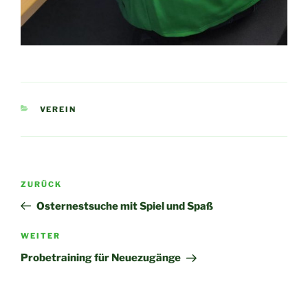
KATEGORIEN
VEREIN
Beitragsnavigation
Vorheriger
ZURÜCK
Beitrag
Osternestsuche mit Spiel und Spaß
Nächster
WEITER
Beitrag
Probetraining für Neuezugänge