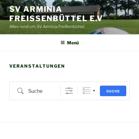
Zum
SV ARMINIA
Inhalt
FREISSENBÜTTEL E.V
springen
Alles rund um SV Arminia Freißenbüttel
Menü
VERANSTALTUNGEN
Suche
SUCHE