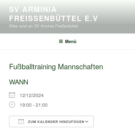
Zum
SV ARMINIA
Inhalt
FREISSENBÜTTEL E.V
springen
Alles rund um SV Arminia Freißenbüttel
Menü
Fußballtraining Mannschaften
WANN
12/12/2024
19:00 - 21:00
ZUM KALENDER HINZUFÜGEN
ICS herunterladen
Google Kalende