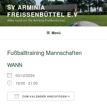
Zum
SV ARMINIA
Inhalt
FREISSENBÜTTEL E.V
springen
Alles rund um SV Arminia Freißenbüttel
Menü
Fußballtraining Mannschaften
WANN
03/12/2024
19:00 - 21:00
ZUM KALENDER HINZUFÜGEN
ICS herunterladen
Google Kalende