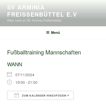
Zum
SV ARMINIA
Inhalt
FREISSENBÜTTEL E.V
springen
Alles rund um SV Arminia Freißenbüttel
Menü
Fußballtraining Mannschaften
WANN
07/11/2024
19:00 - 21:00
ZUM KALENDER HINZUFÜGEN
ICS herunterladen
Google Kalende