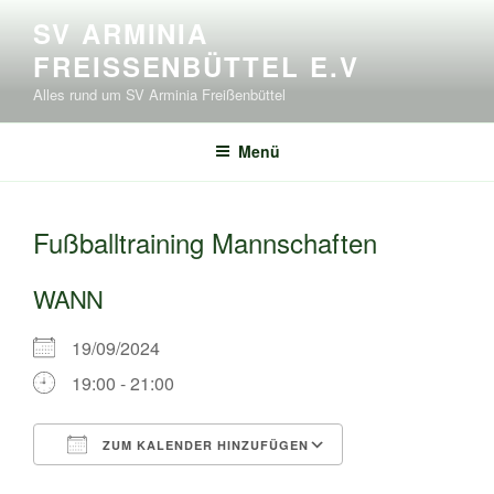
Zum
SV ARMINIA
Inhalt
FREISSENBÜTTEL E.V
springen
Alles rund um SV Arminia Freißenbüttel
Menü
Fußballtraining Mannschaften
WANN
19/09/2024
19:00 - 21:00
ZUM KALENDER HINZUFÜGEN
ICS herunterladen
Google Kalende