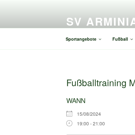
Zum
Inhalt
SV ARMINI
springen
Alles rund um SV Arminia Freiß
Sportangebote
Fußball
Fußballtraining 
WANN
15/08/2024
19:00 - 21:00