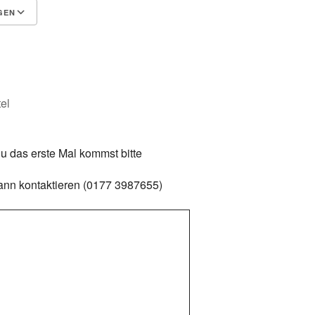
GEN
Google Kalender
iCalendar
el
u das erste Mal kommst bitte
ann kontaktieren (0177 3987655)