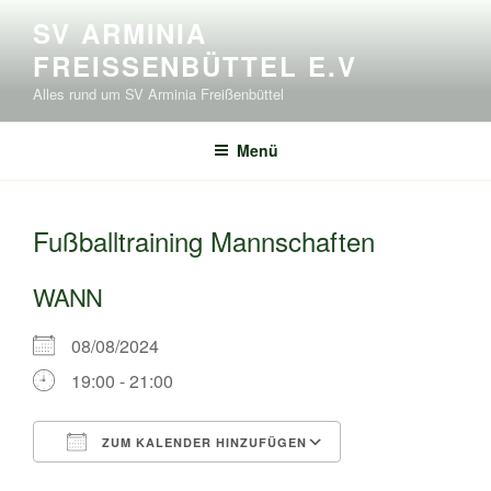
Zum
SV ARMINIA
Inhalt
FREISSENBÜTTEL E.V
springen
Alles rund um SV Arminia Freißenbüttel
Menü
Fußballtraining Mannschaften
WANN
08/08/2024
19:00 - 21:00
ZUM KALENDER HINZUFÜGEN
ICS herunterladen
Google Kalende