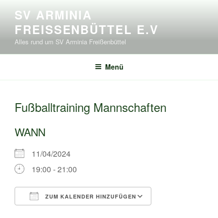
Zum
SV ARMINIA
Inhalt
FREISSENBÜTTEL E.V
springen
Alles rund um SV Arminia Freißenbüttel
Menü
Fußballtraining Mannschaften
WANN
11/04/2024
19:00 - 21:00
ZUM KALENDER HINZUFÜGEN
ICS herunterladen
Google Kalende