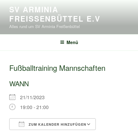
Zum
SV ARMINIA
Inhalt
FREISSENBÜTTEL E.V
springen
Alles rund um SV Arminia Freißenbüttel
Menü
Fußballtraining Mannschaften
WANN
21/11/2023
19:00 - 21:00
ZUM KALENDER HINZUFÜGEN
ICS herunterladen
Google Kalende