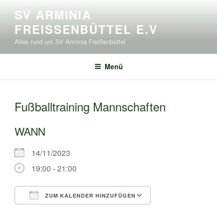
Zum
SV ARMINIA
Inhalt
FREISSENBÜTTEL E.V
springen
Alles rund um SV Arminia Freißenbüttel
Menü
Fußballtraining Mannschaften
WANN
14/11/2023
19:00 - 21:00
ZUM KALENDER HINZUFÜGEN
ICS herunterladen
Google Kalende