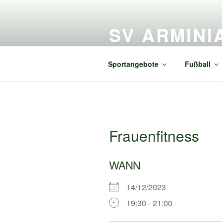
Zum
Inhalt
SV ARMINI
springen
Alles rund um SV Arminia Freiß
Sportangebote
Fußball
Frauenfitness
WANN
14/12/2023
19:30 - 21:00