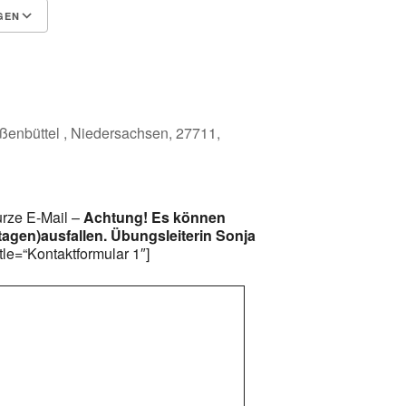
GEN
Google Kalender
iCalendar
ßenbüttel , Niedersachsen, 27711,
urze E-Mail –
Achtung! Es können
rtagen)ausfallen. Übungsleiterin Sonja
itle=“Kontaktformular 1″]