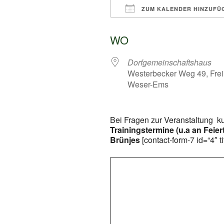
ZUM KALENDER HINZUFÜ
ICS herunterladen
WO
Dorfgemeinschaftshaus
Westerbecker Weg 49, Frei
Weser-Ems
Bei Fragen zur Veranstaltung k
Trainingstermine (u.a an Feie
Brünjes
[contact-form-7 id=“4″ t