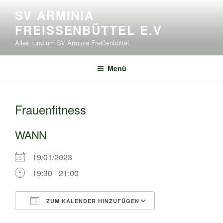
Zum
SV ARMINIA
Inhalt
FREISSENBÜTTEL E.V
springen
Alles rund um SV Arminia Freißenbüttel
Menü
Frauenfitness
WANN
19/01/2023
19:30 - 21:00
ZUM KALENDER HINZUFÜGEN
ICS herunterladen
Google Kalende