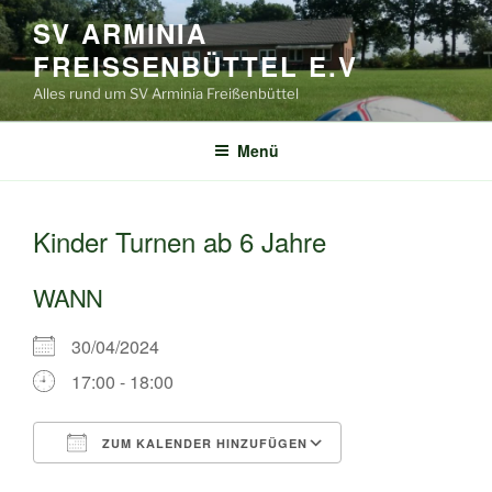
Zum
SV ARMINIA
Inhalt
FREISSENBÜTTEL E.V
springen
Alles rund um SV Arminia Freißenbüttel
Menü
Kinder Turnen ab 6 Jahre
WANN
30/04/2024
17:00 - 18:00
ZUM KALENDER HINZUFÜGEN
ICS herunterladen
Google Kalende