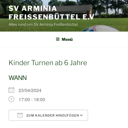
Zum
SV ARMINIA
Inhalt
FREISSENBÜTTEL E.V
springen
Alles rund um SV Arminia Freißenbüttel
Menü
Kinder Turnen ab 6 Jahre
WANN
23/04/2024
17:00 - 18:00
ZUM KALENDER HINZUFÜGEN
ICS herunterladen
Google Kalende