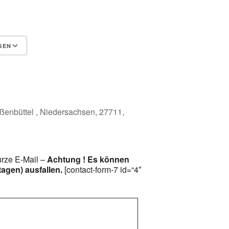
GEN
Google Kalender
iCalendar
ßenbüttel , Niedersachsen, 27711,
urze E-Mail –
Achtung ! Es können
tagen) ausfallen.
[contact-form-7 id=“4″