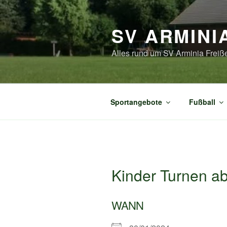
Zum
Inhalt
SV ARMINI
springen
Alles rund um SV Arminia Freiß
Sportangebote
Fußball
Kinder Turnen ab
WANN