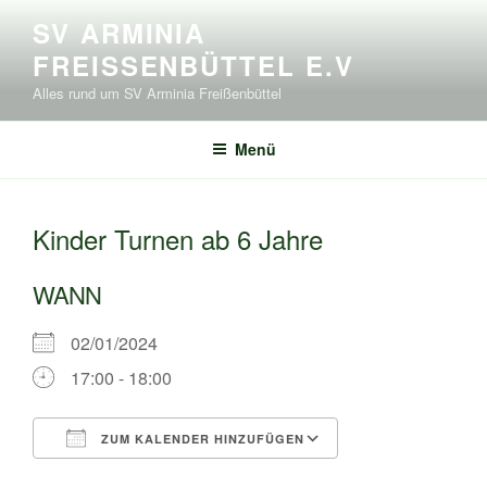
Zum
SV ARMINIA
Inhalt
FREISSENBÜTTEL E.V
springen
Alles rund um SV Arminia Freißenbüttel
Menü
Kinder Turnen ab 6 Jahre
WANN
02/01/2024
17:00 - 18:00
ZUM KALENDER HINZUFÜGEN
ICS herunterladen
Google Kalende