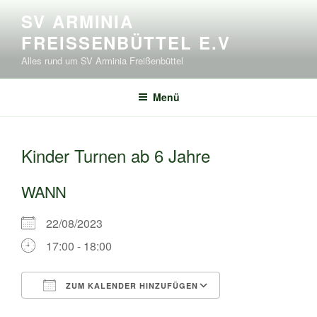
Zum
SV ARMINIA
Inhalt
FREISSENBÜTTEL E.V
springen
Alles rund um SV Arminia Freißenbüttel
Menü
Kinder Turnen ab 6 Jahre
WANN
22/08/2023
17:00 - 18:00
ZUM KALENDER HINZUFÜGEN
ICS herunterladen
Google Kalende