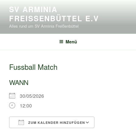
Zum
SV ARMINIA
Inhalt
FREISSENBÜTTEL E.V
springen
Alles rund um SV Arminia Freißenbüttel
Menü
Fussball Match
WANN
30/05/2026
12:00
ZUM KALENDER HINZUFÜGEN
ICS herunterladen
Google Kalende