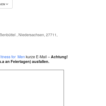
GEN
Google Kalender
iCalendar
ßenbüttel , Niedersachsen, 27711,
itness for Men
kurze E-Mail –
Achtung!
.a an Feiertagen) ausfallen.