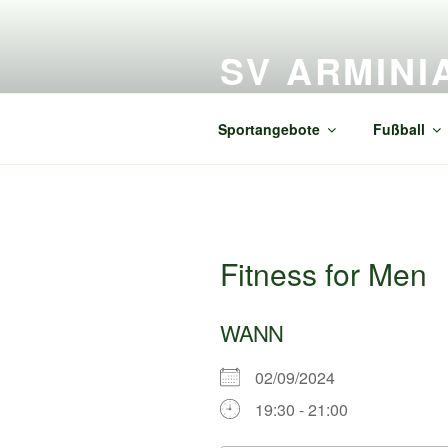
Zum
Inhalt
SV ARMINI
springen
Alles rund um SV Arminia Freiß
Sportangebote
Fußball
Fitness for Men
WANN
02/09/2024
19:30 - 21:00