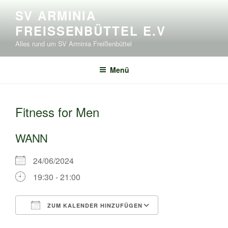
Zum
SV ARMINIA
Inhalt
FREISSENBÜTTEL E.V
springen
Alles rund um SV Arminia Freißenbüttel
Menü
Fitness for Men
WANN
24/06/2024
19:30 - 21:00
ZUM KALENDER HINZUFÜGEN
ICS herunterladen
Google Kalende