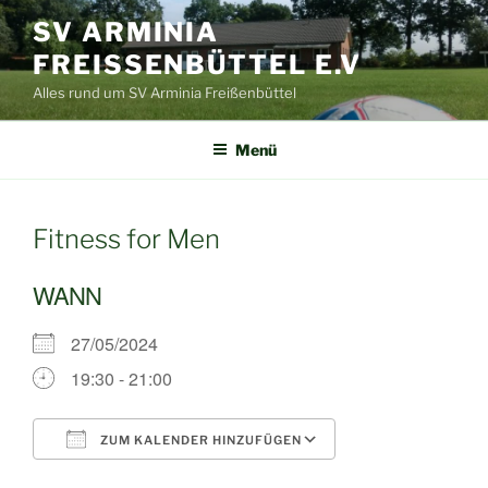
Zum
SV ARMINIA
Inhalt
FREISSENBÜTTEL E.V
springen
Alles rund um SV Arminia Freißenbüttel
Menü
Fitness for Men
WANN
27/05/2024
19:30 - 21:00
ZUM KALENDER HINZUFÜGEN
ICS herunterladen
Google Kalende