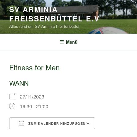
Zum
SV ARMINIA
Inhalt
FREISSENBÜTTEL E.V
springen
Alles rund um SV Arminia Freißenbüttel
Menü
Fitness for Men
WANN
27/11/2023
19:30 - 21:00
ZUM KALENDER HINZUFÜGEN
ICS herunterladen
Google Kalende