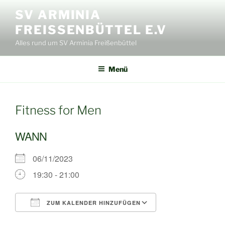
Zum
SV ARMINIA
Inhalt
FREISSENBÜTTEL E.V
springen
Alles rund um SV Arminia Freißenbüttel
Menü
Fitness for Men
WANN
06/11/2023
19:30 - 21:00
ZUM KALENDER HINZUFÜGEN
ICS herunterladen
Google Kalende