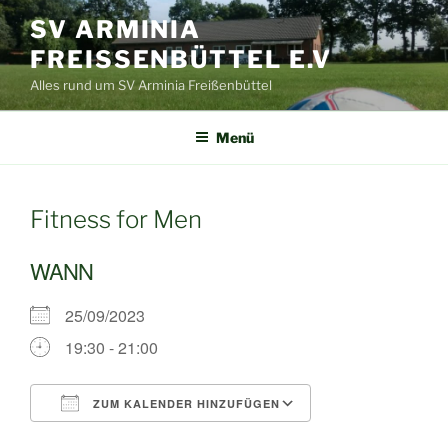
Zum
SV ARMINIA
Inhalt
FREISSENBÜTTEL E.V
springen
Alles rund um SV Arminia Freißenbüttel
Menü
Fitness for Men
WANN
25/09/2023
19:30 - 21:00
ZUM KALENDER HINZUFÜGEN
ICS herunterladen
Google Kalende