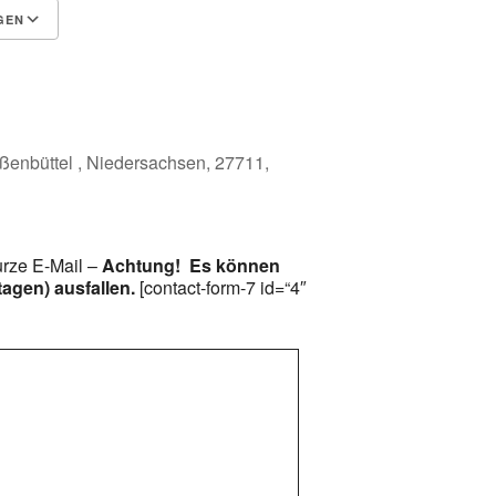
GEN
Google Kalender
iCalendar
ßenbüttel , Niedersachsen, 27711,
urze E-Mail –
Achtung! Es können
tagen) ausfallen.
[contact-form-7 id=“4″