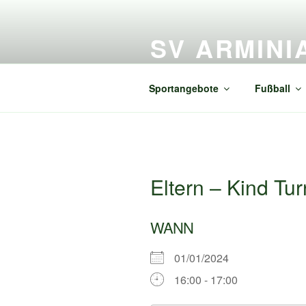
Zum
Inhalt
SV ARMINI
springen
Alles rund um SV Arminia Freiß
Sportangebote
Fußball
Eltern – Kind Tu
WANN
01/01/2024
16:00 - 17:00