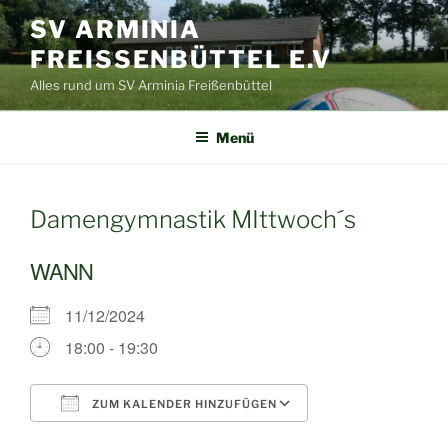
Zum
SV ARMINIA
Inhalt
FREISSENBÜTTEL E.V
springen
Alles rund um SV Arminia Freißenbüttel
Menü
Damengymnastik MIttwoch´s
WANN
11/12/2024
18:00 - 19:30
ZUM KALENDER HINZUFÜGEN
ICS herunterladen
Google Kalende