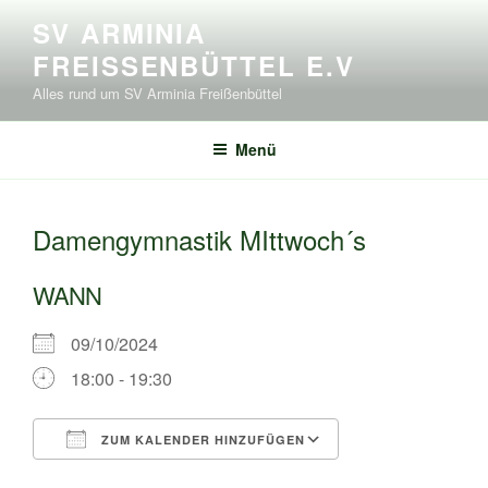
Zum
SV ARMINIA
Inhalt
FREISSENBÜTTEL E.V
springen
Alles rund um SV Arminia Freißenbüttel
Menü
Damengymnastik MIttwoch´s
WANN
09/10/2024
18:00 - 19:30
ZUM KALENDER HINZUFÜGEN
ICS herunterladen
Google Kalende