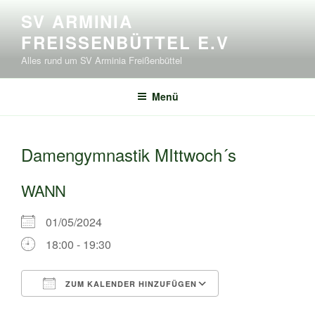
Zum
SV ARMINIA
Inhalt
FREISSENBÜTTEL E.V
springen
Alles rund um SV Arminia Freißenbüttel
Menü
Damengymnastik MIttwoch´s
WANN
01/05/2024
18:00 - 19:30
ZUM KALENDER HINZUFÜGEN
ICS herunterladen
Google Kalende